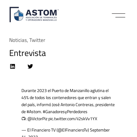
IMPACTO COMERCI
Noticias
,
Twitter
Entrevista
Durante 2023 el Puerto de Manzanillo aglutina el
45% de todos los contenedores que entran y salen
del país, informó José Antonio Contreras, presidente
de
#Astom
.
#GanadoresyPerdedores
📺:
@VictorPiz
pic.twitter.com/ii2skVv1YX
— El Financiero TV (@ElFinancieroTv)
September
14, 2023